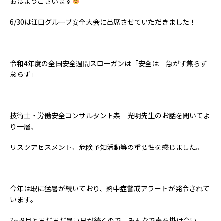
おはようございます
6/30は江口グループ安全大会に出席させていただきました！
令和4年度の全国安全週間スローガンは「安全は 急がず焦らず
怠らず」
技術士・労働安全コンサルタント森 光明先生のお話を聞いてよ
り一層、
リスクアセスメント、危険予知活動等の重要性を感じました。
今年は既に猛暑が続いており、
熱中症警戒アラートが発令されて
います。
7～8月とまだまだ暑い日が続くので、みんなで声を掛け合い